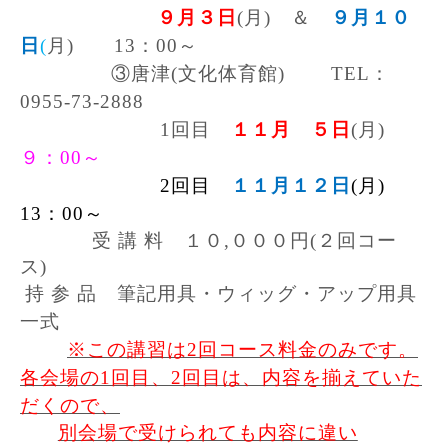
９月３日
(
月
)
＆
９月１０
日
(
月
)
13
：
00
～
③唐津
(
文化体育館
)
TEL
：
0955-73-2888
1回目
１１月 ５日
(
月
)
９：00～
2回目
１１月１２日
(
月
)
13
：
00
～
受 講 料 １０
,
０００円
(
２回コー
ス
)
持 参 品 筆記用具・ウィッグ・アップ用具
一式
※この講習は
2
回コース料金のみです。
各会場の
1
回目、
2
回目は、内容を揃えていた
だくので、
別会場で受けられても内容に違い