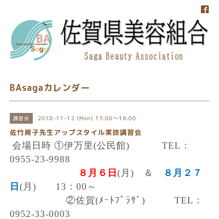
BAsagaカレンダー
2018-11-12 (Mon) 13:00～16:00
講習会
佐竹房子先生アップスタイル実技講習会
会場日時 ①伊万里
(
公民館
)
TEL
：
0955-23-9988
８月６日
(
月
) ＆
８月２７
日
(
月
)
13
：
00
～
②佐賀
(
ﾒｰﾄﾌﾟﾗｻﾞ
)
TEL
：
0952-33-0003