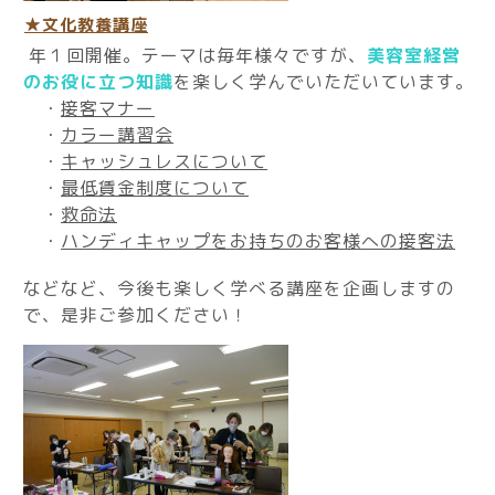
★文化教養講座
年１回開催。テーマは毎年様々ですが、
美容室経営
のお役に立つ知識
を楽しく学んでいただいています。
・
接客マナー
・
カラー講習会
・
キャッシュレスについて
・
最低賃金制度について
・
救命法
・
ハンディキャップをお持ちのお客様への接客法
などなど、今後も楽しく学べる講座を企画しますの
で、是非ご参加ください！