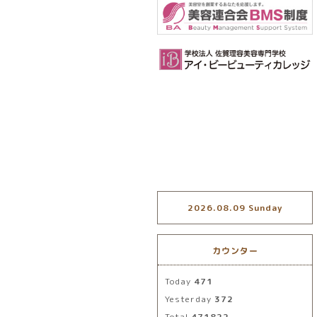
2026.08.09 Sunday
カウンター
Today
471
Yesterday
372
Total
471822