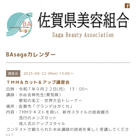
BAsagaカレンダー
2025-09-22 (Mon) 13:00～
講習会
ＴＭＭ＆カット＆アップ講習会
日時：令和７年９月２２日(月) 13：00～
講師：水谷吉伸先生(愛知県）
愛知の名工・世界大会トレーナー
場所：佐賀市「グランデはがくれ」
内容：TMMテキストを用い、新作スタイルの技術展示
流行のメンズカット
成人式のアップスタイル
コンテストで鍛えられた水谷講師の技術を楽しく受講してくださ
い！