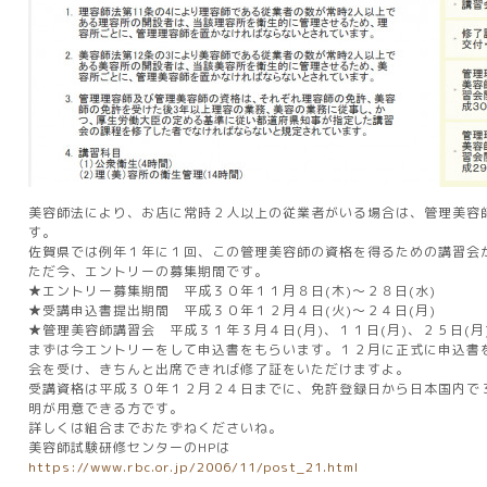
美容師法により、お店に常時２人以上の従業者がいる場合は、管理美容
す。
佐賀県では例年１年に１回、この管理美容師の資格を得るための講習会
ただ今、エントリーの募集期間です。
★エントリー募集期間 平成３０年１１月８日(木)～２８日(水)
★受講申込書提出期間 平成３０年１２月４日(火)～２４日(月)
★管理美容師講習会 平成３１年３月４日(月)、１１日(月)、２５日(月
まずは今エントリーをして申込書をもらいます。１２月に正式に申込書
会を受け、きちんと出席できれば修了証をいただけますよ。
受講資格は平成３０年１２月２４日までに、免許登録日から日本国内で
明が用意できる方です。
詳しくは組合までおたずねくださいね。
美容師試験研修センターのHPは
https://www.rbc.or.jp/2006/11/post_21.html