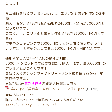
しょう！
今回発行されるプレミアムpayは、エリア別と業界団体別の2種
類。
購入上限が、それぞれ販売価格で24000円・額面が30000円と
なっています。
つまり、、、エリア別と業界団体別それぞれ30000円分購入で
きる！
食事やショッピングで30000円あっという間に使っちゃう！と
いう方は、美容室分としてあと30000円分購入可能なんです。
使用期間は7/27～11/30の約４か月間。
5000円×６セットまで必要な数だけ購入可能で、最大6000円の
プレミアムがつくんです！
お気に入りのシャンプーやトリートメントにも使えるから、絶
対お得ですよ。
★6/19現在
業界団体別
の登録店情報はこちら
業界団体（美容業・理容・クリーニング）.pdf
(0.1MB)
★申込は7/1～7/15
詳しい内容をHPでご確認の上お申し込みください
sagaﾌﾟﾚﾐｱﾑpay ホームページ