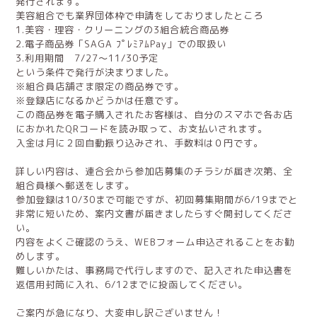
発行されます。
美容組合でも業界団体枠で申請をしておりましたところ
1.美容・理容・クリーニングの3組合統合商品券
2.電子商品券「SAGA ﾌﾟﾚﾐｱﾑPay」での取扱い
3.利用期間 7/27〜11/30予定
という条件で発行が決まりました。
※組合員店舗さま限定の商品券です。
※登録店になるかどうかは任意です。
この商品券を電子購入されたお客様は、自分のスマホで各お店
におかれたQRコードを読み取って、お支払いされます。
入金は月に２回自動振り込みされ、手数料は０円です。
詳しい内容は、連合会から参加店募集のチラシが届き次第、全
組合員様へ郵送をします。
参加登録は10/30まで可能ですが、初回募集期間が6/19までと
非常に短いため、案内文書が届きましたらすぐ開封してくださ
い。
内容をよくご確認のうえ、WEBフォーム申込されることをお勧
めします。
難しいかたは、事務局で代行しますので、記入された申込書を
返信用封筒に入れ、6/12までに投函してください。
ご案内が急になり、大変申し訳ございません！