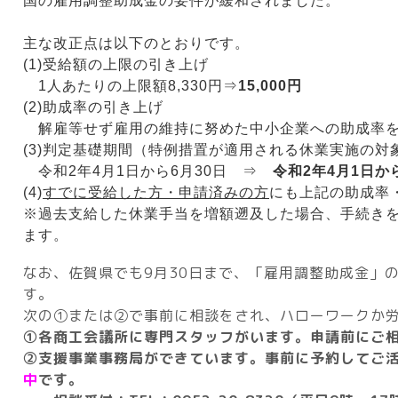
国の雇用調整助成金の要件が緩和されました。
主な改正点は以下のとおりです。
(1)受給額の上限の引き上げ
1人あたりの上限額8,330円⇒
15,000円
(2)助成率の引き上げ
解雇等せず雇用の維持に努めた中小企業への助成率
(3)判定基礎期間（特例措置が適用される休業実施の対
令和2年4月1日から6月30日 ⇒
令和2年4月1日か
(4)
すでに受給した方・申請済みの方
にも上記の助成率
※過去支給した休業手当を増額遡及した場合、手続き
ます。
なお、佐賀県でも9月30日まで、「雇用調整助成金」
す。
次の①または②で事前に相談をされ、ハローワークか
➀各商工会議所に専門スタッフがいます。申請前にご
②支援事業事務局ができています。事前に予約してご
中
です。