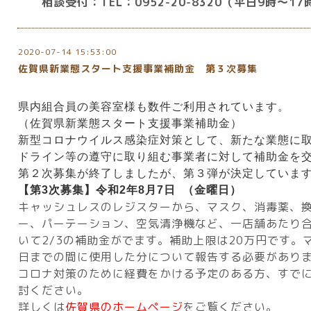
相談受付：TEL：0952-20-8320（平日9時～17
2020-07-14 15:53:00
佐賀県新業態スタート支援事業補助金 第３次募集
県内組合員の美容室様も数件ご利用されています。
（佐賀県新業態スタート支援事業補助金）
新型コロナウイルス感染症対策として、新たな業態に
ドライン等の遵守に取り組む事業者に対して補助金を
第２次募集が終了しましたが、第３弾が決定していま
【第3次募集】令和2年8月7日 （金曜日）
キャッシュレスのレジスターから、マスク、消毒薬、
ー、パーテーション、空気清浄機など、一店舗あたり合
いて2/3の補助金がでます。補助上限は20万円です。
日までの間に使用した分について報告する必要があり
コロナ対策のために経費をかける予定のある方、すで
討ください。
詳しくは
佐賀県のホームページ
をご覧ください。