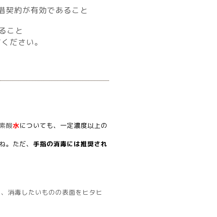
借契約が有効であること
ること
てください。
素酸
水
についても、一定濃度以上の
ね。ただ、
手指の消毒には推奨され
て、消毒したいものの表面をヒタヒ