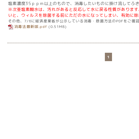
塩素濃度35ｐｐｍ以上のもので、消毒したいものに掛け流してふ
※次亜塩素酸水は、汚れがあると反応して水に戻る性質があります
いと、ウィルスを除菌する前にただの水になってしまい、有効に除
その他、7/6に経済産業省が公示している消毒・除菌方法のPDFをご確
消毒法最新版.pdf
(0.51MB)
1