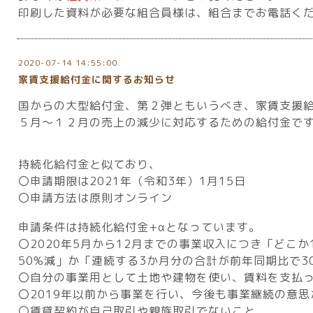
印刷した資料が必要な組合員様は、組合までお電話く
2020-07-14 14:55:00
家賃支援給付金に関するお知らせ
国からの大型給付金、第２弾ともいうべき、家賃支援
５月～１２月の売上の減少に対応するための給付金で
持続化給付金と似ており、
〇申請期限は
2021
年（令和
3
年）
1
月
15
日
〇申請方法は原則オンライン
申請条件は持続化給付金
+α
となっています。
〇2020
年
5
月から
12
月までの事業収入につき「どこか
50%
減」か「連続する
3
か月分の合計が前年同期比で
3
〇自分の事業用として土地や建物を使い、賃料を支払
〇2019
年以前から事業を行い、今後も事業継続の意思
〇賃貸契約が自己取引や親族取引でないこと