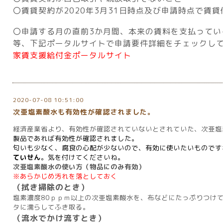
〇賃貸契約が
2020
年
3
月
31
日時点及び申請時点で賃貸
〇申請する月の直前
3
か月間、本来の賃料を支払ってい
等、下記ポータルサイトで申請要件詳細をチェックし
家賃支援給付金ポータルサイト
2020-07-08 10:51:00
次亜塩素酸水も有効性が確認されました。
経済産業省より、有効性が確認されていないとされていた、次亜塩
製品であれば有効性が確認されました。
匂いも少なく、腐食の心配が少ないので、有効に使いたいものです
ていせん
。気を付けてくださいね。
次亜塩素酸水の使い方（物品にのみ有効）
※あらかじめ汚れを落としておく
（拭き掃除のとき）
塩素濃度80ｐｐｍ以上の次亜塩素酸水を、布などにたっぷりつけ
タに濡らしてふき取る。
（流水でかけ流すとき）