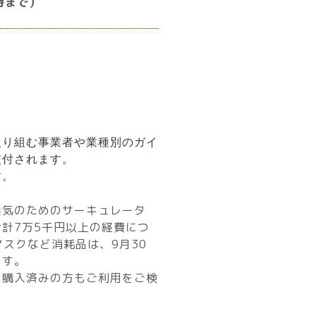
時まで）
取り組む事業者や業種別のガイ
交付されます。
す。
換気のためのサーキュレータ
計7万5千円以上の経費につ
マスクなど消耗品は、9月30
ます。
に購入済みの方もご利用をご検