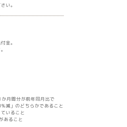
ださい。
給付金。
す。
1
か月間分が前年同月比で
0%
減」のどちらかであること
っていること
があること