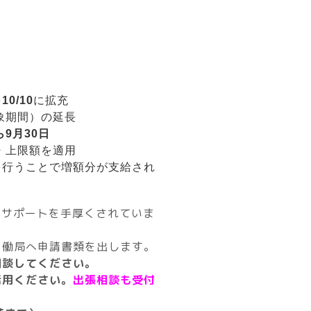
を
10/10
に拡充
象期間）の延長
ら9月30日
・上限額を適用
を行うことで増額分が支給され
のサポートを手厚くされていま
労働局へ申請書類を出します。
相談してください。
活用ください。
出張相談も受付