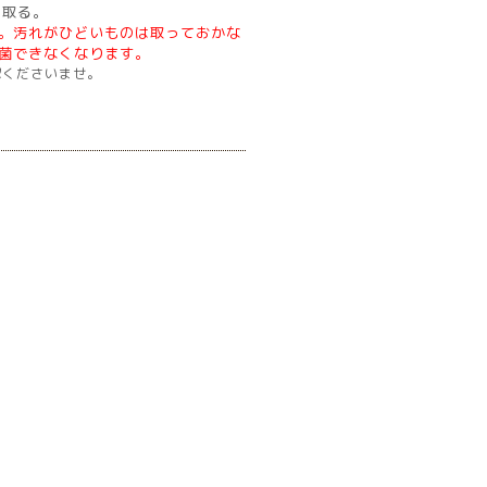
き取る。
。汚れがひどいものは取っておかな
菌できなくなります。
認くださいませ。