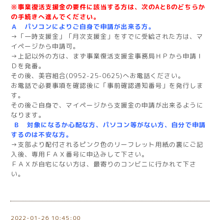
※事業復活支援金の要件に該当する方は、次のAとBのどちらか
の手続きへ進んでください。
Ａ
パソコンによりご自身で申請が出来る方。
→「一時支援金」「月次支援金」をすでに受給された方は、マ
イページから申請可。
→上記以外の方は、まず事業復活支援金事務局ＨＰから申請Ｉ
Ｄを発番。
その後、美容組合(0952-25-0625)へお電話ください。
お電話で必要事項を確認後に「事前確認通知番号」を発行しま
す。
その後ご自身で、マイページから支援金の申請が出来るように
なります。
Ｂ
対象になるか心配な方、パソコン等がない方、自分で申請
するのは不安な方。
→支部より配付されるピンク色のリーフレット用紙の裏にご記
入後、専用ＦＡＸ番号に申込みして下さい。
ＦＡＸが自宅にない方は、最寄りのコンビニに行かれて下さ
い。
2022-01-26 10:45:00