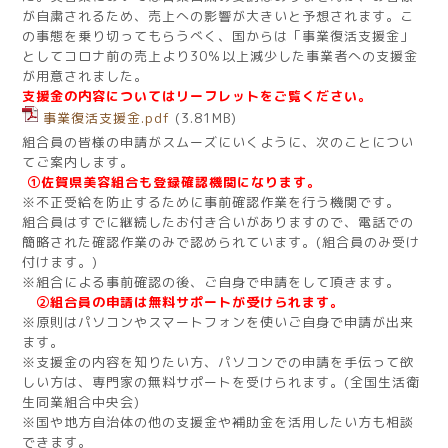
が自粛されるため、売上への影響が大きいと予想されます。こ
の事態を乗り切ってもらうべく、国からは「事業復活支援金」
としてコロナ前の売上より30％以上減少した事業者への支援金
が用意されました。
支援金の内容についてはリーフレットをご覧ください。
事業復活支援金.pdf
(3.81MB)
組合員の皆様の申請がスムーズにいくように、次のことについ
てご案内します。
①佐賀県美容組合も登録確認機関になります。
※不正受給を防止するために事前確認作業を行う機関です。
組合員はすでに継続したお付き合いがありますので、電話での
簡略された確認作業のみで認められています。(組合員のみ受け
付けます。)
※組合による事前確認の後、ご自身で申請をして頂きます。
②組合員の申請は無料サポートが受けられます。
※原則はパソコンやスマートフォンを使いご自身で申請が出来
ます。
※支援金の内容を知りたい方、パソコンでの申請を手伝って欲
しい方は、専門家の無料サポートを受けられます。(全国生活衛
生同業組合中央会)
※国や地方自治体の他の支援金や補助金を活用したい方も相談
できます。