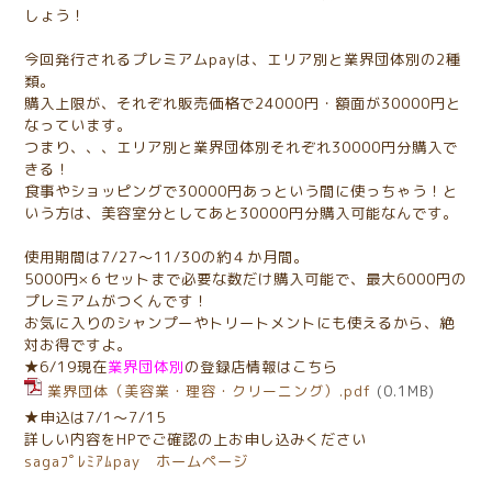
しょう！
今回発行されるプレミアムpayは、エリア別と業界団体別の2種
類。
購入上限が、それぞれ販売価格で24000円・額面が30000円と
なっています。
つまり、、、エリア別と業界団体別それぞれ30000円分購入で
きる！
食事やショッピングで30000円あっという間に使っちゃう！と
いう方は、美容室分としてあと30000円分購入可能なんです。
使用期間は7/27～11/30の約４か月間。
5000円×６セットまで必要な数だけ購入可能で、最大6000円の
プレミアムがつくんです！
お気に入りのシャンプーやトリートメントにも使えるから、絶
対お得ですよ。
★6/19現在
業界団体別
の登録店情報はこちら
業界団体（美容業・理容・クリーニング）.pdf
(0.1MB)
★申込は7/1～7/15
詳しい内容をHPでご確認の上お申し込みください
sagaﾌﾟﾚﾐｱﾑpay ホームページ