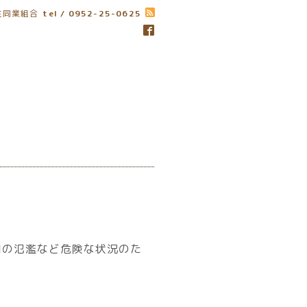
生同業組合
tel / 0952-25-0625
川の氾濫など
危険な状況のた