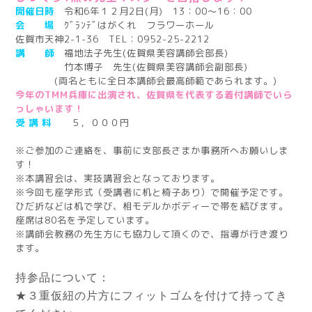
開催日時
令和6年１２月2日(月)
13：00～16：00
会 場
ｸﾞﾗﾝﾃﾞはがくれ フラワーホール
佐賀市天神2-1-36
TEL：0952-25-2212
講 師
福地法子先生(佐賀県美容講師会部長)
竹本博子 先生(佐賀県美容講師会副部長)
(両名ともに全日本講師会最高師範であられます。)
今年のTMM兵庫に出演され、佐賀県を代表する着付講師でいら
っしゃいます！
受 講 料
５，０００円
※ご参加のご連絡を、事前に支部長さまか事務所へお願いしま
す！
※本講習会は、実技講習会となっております。
※今回も座学形式（受講者に机と椅子あり）で開催予定です。
ひだ折などは机で学び、相モデルかボディーで帯を結びます。
座席は80名を予定しています。
※講師会教務の先生方にも協力して頂くので、指導が行き渡り
ます。
持参品について：
★３重仮紐の片方にフィットゴムを付けて持ってき