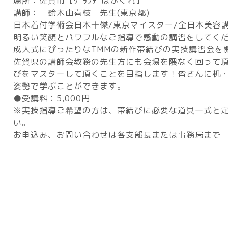
場所：佐賀市【ｸﾞﾗﾝﾃﾞはがくれ】
講師： 鈴木由喜枝 先生(東京都)
日本着付学術会日本十傑/東京マイスター/全日本美容
明るい笑顔とパワフルなご指導で感動の講習をしてく
成人式にぴったりなTMMの新作帯結びの実技講習会を
佐賀県の講師会教務の先生方にも会場を隈なく回って
びをマスターして頂くことを目指します！皆さんに机
姿勢で学ぶことができます。
●受講料：5,000円
※実技指導ご希望の方は、帯結びに必要な道具一式と
い。
お申込み、お問い合わせは各支部長または事務局まで