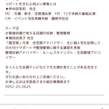
リピートを生む心地よい接客とは
★伊牟田茉莉 先生
MC・女優・歌手・空間演出家 · FM・TVで多数の番組出演 ·
CM・イベント司会実績多数 · 嬉野市在住
テーマ②
お客様目線で考える店舗の収納・整理整頓
★飯田由美子 先生
「風空間」代表 住空間アドバイザー 主に個人宅を訪問して
の片付けサポートや整理整頓に関する講座を実施
整理収納アドバイザー・ルームスタイリスト・生前整理アドバ
イザー
お２人とも佐賀テレビなどでもお顔を見たことがある先生で
す。
ぜひお誘いあわせの上ご来場ください。
お申し込みは支部長さまか組合事務局まで
0952-25-0625